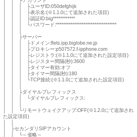
│ │ ├アカウント
│ │ │ ├ユーザID:050defghijk
│ │ │ ├表示名:(※1.1.0にて追加された項目)
│ │ │ ├認証ID:big************
│ │ │ └パスワード:*********************************
│ │ │
│ │ ├サーバー
│ │ │ ├ドメイン:flets.ipp.biglobe.ne.jp
│ │ │ ├プロキシー:p507572.f-ipphone.com
│ │ │ ├レジストラ:(※1.1.0にて追加された設定項目)
│ │ │ ├レジスター間隔(秒):3600
│ │ │ ├タイマー有効:オフ
│ │ │ ├タイマー間隔(秒):180
│ │ │ └TCP接続:(※1.1.0にて追加された設定項目)
│ │ │
│ │ ├ダイヤルプレフィックス
│ │ │ └ダイヤルプレフィックス:
│ │ │
│ │ └リモートウェイクアップ:OFF(※1.2.0にて追加され
た設定項目)
│ │
│ ├セカンダリSIPアカウント
│ │ └～省略～