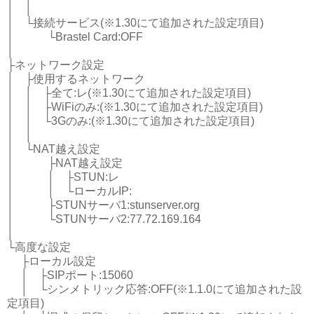
│ │
│ └接続サービス(※1.30にて追加された設定項目)
│ └Brastel Card:OFF
│
├ネットワーク設定
│ ├使用するネットワーク
│ │ ├全て:レ(※1.30にて追加された設定項目)
│ │ ├WiFiのみ:(※1.30にて追加された設定項目)
│ │ └3Gのみ:(※1.30にて追加された設定項目)
│ │
│ └NAT越え設定
│ ├NAT越え設定
│ │ ├STUN:レ
│ │ └ローカルIP:
│ ├STUNサーバ1:stunserver.org
│ └STUNサーバ2:77.72.169.164
│
└高度な設定
├ローカル設定
│ ├SIPポート:15060
│ └シンメトリック応答:OFF(※1.1.0にて追加された設
定項目)