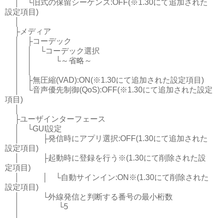
│ └旧式の保留シーケンス:OFF(※1.30にて追加された
設定項目)
│
├メディア
│ ├コーデック
│ │ └コーデック選択
│ │ └～省略～
│ │
│ ├無圧縮(VAD):ON(※1.30にて追加された設定項目)
│ └音声優先制御(QoS):OFF(※1.30にて追加された設定
項目)
│
├ユーザインターフェース
│ └GUI設定
│ ├発信時にアプリ選択:OFF(1.30にて追加された
設定項目)
│ ├起動時に登録を行う※(1.30にて削除された設
定項目)
│ │ └自動サインイン:ON※(1.30にて削除された
設定項目)
│ └外線発信と判断する番号の最小桁数
│ └5
│