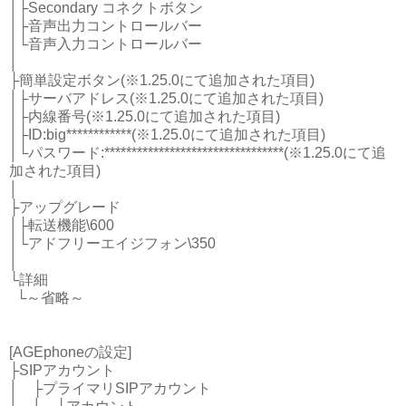
│├Secondary コネクトボタン
│├音声出力コントロールバー
│└音声入力コントロールバー
│
├簡単設定ボタン(※1.25.0にて追加された項目)
│├サーバアドレス(※1.25.0にて追加された項目)
│├内線番号(※1.25.0にて追加された項目)
│├ID:big************(※1.25.0にて追加された項目)
│└パスワード:*********************************(※1.25.0にて追
加された項目)
│
├アップグレード
│├転送機能\600
│└アドフリーエイジフォン\350
│
└詳細
└～省略～
[AGEphoneの設定]
├SIPアカウント
│ ├プライマリSIPアカウント